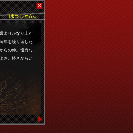
響よりかなり上だ
留年を繰り返した
からの仲。優秀な
よさ、軽さからい