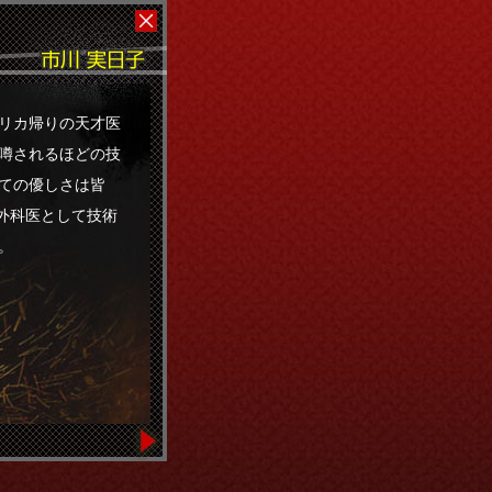
リカ帰りの天才医
噂されるほどの技
ての優しさは皆
、外科医として技術
。