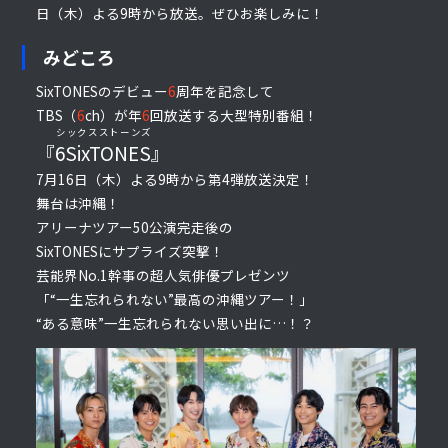
日（木）よる9時から放送。ぜひお楽しみに！
みどころ
SixTONESのデビュー
6
周年を記念して
TBS（
6
ch）が年
6
回放送する大型特別番組！
シックスストーンズ
『
6SixTONES
』
7月16日（木）よる9時から第4弾放送決定！
舞台は沖縄！
アリーナツアー50公演完走後の
SixTONESにサプライズ突撃！
芸能界No.1幹事の超人気俳優プレゼンツ
「“一生忘れられない”最高の沖縄ツアー！」
“ある意味”一生忘れられない思い出に…！？