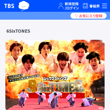
TBSグループキャラクター『ワクティ』
TBSテレビ｜ときめくときを。
番組表
6SixTONES