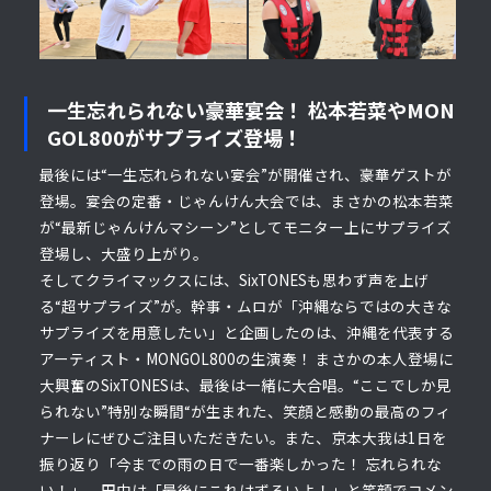
一生忘れられない豪華宴会！ 松本若菜やMON
GOL800がサプライズ登場！
最後には“一生忘れられない宴会”が開催され、豪華ゲストが
登場。宴会の定番・じゃんけん大会では、まさかの松本若菜
が“最新じゃんけんマシーン”としてモニター上にサプライズ
登場し、大盛り上がり。
そしてクライマックスには、SixTONESも思わず声を上げ
る“超サプライズ”が。幹事・ムロが「沖縄ならではの大きな
サプライズを用意したい」と企画したのは、沖縄を代表する
アーティスト・MONGOL800の生演奏！ まさかの本人登場に
大興奮のSixTONESは、最後は一緒に大合唱。“ここでしか見
られない”特別な瞬間“が生まれた、笑顔と感動の最高のフィ
ナーレにぜひご注目いただきたい。また、京本大我は1日を
振り返り「今までの雨の日で一番楽しかった！ 忘れられな
い！」、田中は「最後にこれはずるいよ！」と笑顔でコメン