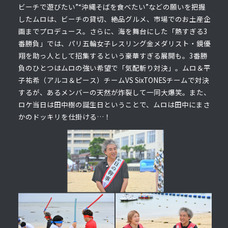
ビーチで遊びたい”“沖縄そばを食べたい”などの願いを把握
したムロは、ビーチの貸切、絶品グルメ、市場でのお土産企
画までプロデュース。さらに、海を舞台にした「熱すぎる3
番勝負」では、パリ五輪女子レスリング金メダリスト・鏡優
翔を助っ人として招集するという豪華すぎる展開も。3番勝
負のひとつはムロの強い希望で「気配斬り対決」。ムロ＆平
子祐希（アルコ＆ピース）チームVS SixTONESチームで対決
するが、あるメンバーの天然が炸裂して一同大爆笑。また、
ロケ当日は田中樹の誕生日ということで、ムロは田中にまさ
かのドッキリを仕掛ける…！