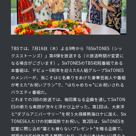
TBSでは、7月16日（木）よる9時から『6SixTONES（シッ
クスストーンズ）』第4弾を放送する（※放送時間が変更に
なる場合がございます）。SixTONESのTBS初冠番組である
本番組は、デビュー6周年を迎えた6人組グループSixTONES
のメンバーが、我こそはと名乗りをあげた豪華芸能人や番組
が考えた“お祝いプラン”で、“はちゃめちゃ”にお祝いされる
バラエティ番組だ。
これまでの3回の放送では、毎回異なる企画を通してSixTON
ESの新たな素顔が次々と浮かび上がった。第1回は、大泉洋
と“ダブルアニバーサリー”を祝う大規模熱海ロケに加え、Six
TONES6人だけの初韓国旅でお祝い。第2回は、SixTONESを
密室に閉じ込め“誰とも被らないプレゼント”を贈る企画で、
祝福のはずが体を張る展開になり、スタジオは大いに盛り上