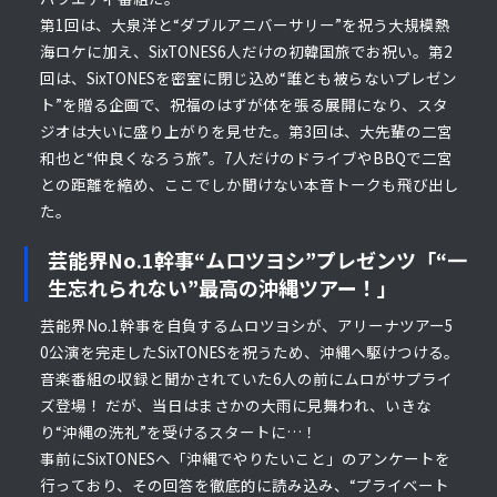
第1回は、大泉洋と“ダブルアニバーサリー”を祝う大規模熱
海ロケに加え、SixTONES6人だけの初韓国旅でお祝い。第2
回は、SixTONESを密室に閉じ込め“誰とも被らないプレゼン
ト”を贈る企画で、祝福のはずが体を張る展開になり、スタ
ジオは大いに盛り上がりを見せた。第3回は、大先輩の二宮
和也と“仲良くなろう旅”。7人だけのドライブやBBQで二宮
との距離を縮め、ここでしか聞けない本音トークも飛び出し
た。
芸能界No.1幹事“ムロツヨシ”プレゼンツ「“一
生忘れられない”最高の沖縄ツアー！」
芸能界No.1幹事を自負するムロツヨシが、アリーナツアー5
0公演を完走したSixTONESを祝うため、沖縄へ駆けつける。
音楽番組の収録と聞かされていた6人の前にムロがサプライ
ズ登場！ だが、当日はまさかの大雨に見舞われ、いきな
り“沖縄の洗礼”を受けるスタートに…！
事前にSixTONESへ「沖縄でやりたいこと」のアンケートを
行っており、その回答を徹底的に読み込み、“プライベート