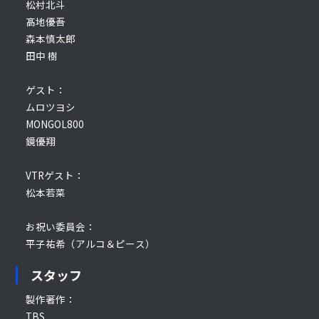
松村北斗
髙地優吾
森本慎太郎
田中 樹
ゲスト：
ムロツヨシ
MONGOL800
鏡優翔
VTRゲスト：
松本若菜
お祝い委員会：
平子祐希（アルコ＆ピース）
スタッフ
製作著作：
TBS