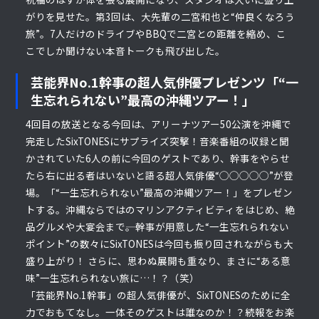
がりを見せた。第3回は、大先輩の二宮和也と“仲良くなろう
旅”。7人だけのドライブやBBQで二宮との距離を縮め、こ
こでしか聞けない本音トークも飛び出した。
芸能界No.1幹事の超人気俳優プレゼンツ「“一
生忘れられない”最高の沖縄ツアー！」
4回目の放送となる今回は、アリーナツアー50公演を沖縄で
完走したSixTONESにサプライズ突撃！音楽番組の収録と聞
かされていた6人の前に今回のゲストであり、幹事をやらせ
たら右に出る者はいないと語る超人気俳優“◯◯◯◯◯”が登
場。「“一生忘れられない”最高の沖縄ツアー！」をプレゼン
トする。沖縄ならではのマリンアクティビティをはじめ、絶
品グルメや大宴会まで――。幹事が用意した“一生忘れられない
ポイント”の数々にSixTONESは今回も振り回されながらも大
盛り上がり！ さらに、思わぬ展開も重なり、まさに“ある意
味”一生忘れられない旅に…！？（笑）
「芸能界No.1幹事」の超人気俳優が、SixTONESのために全
力でおもてなし。一体そのゲストは誰なのか！？続報をお楽