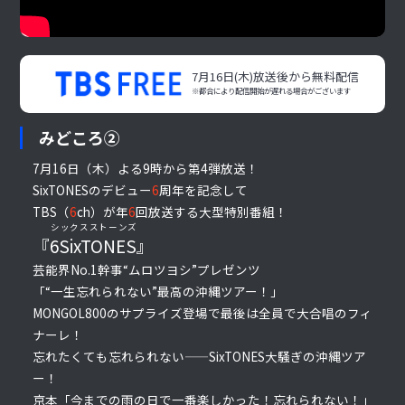
7月16日(木)放送後から無料配信
※都合により配信開始が遅れる場合がございます
みどころ②
7月16日（木）よる9時から第4弾放送！
SixTONESのデビュー
6
周年を記念して
TBS（
6
ch）が年
6
回放送する大型特別番組！
シックスストーンズ
『
6SixTONES
』
芸能界No.1幹事“ムロツヨシ”プレゼンツ
「“一生忘れられない”最高の沖縄ツアー！」
MONGOL800のサプライズ登場で最後は全員で大合唱のフィ
ナーレ！
忘れたくても忘れられない——SixTONES大騒ぎの沖縄ツア
ー！
京本「今までの雨の日で一番楽しかった！忘れられない！」